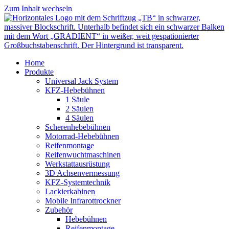
Zum Inhalt wechseln
Home
Produkte
Universal Jack System
KFZ-Hebebühnen
1 Säule
2 Säulen
4 Säulen
Scherenhebebühnen
Motorrad-Hebebühnen
Reifenmontage
Reifenwuchtmaschinen
Werkstattausrüstung
3D Achsenvermessung
KFZ-Systemtechnik
Lackierkabinen
Mobile Infrarottrockner
Zubehör
Hebebühnen
Reifenmontage