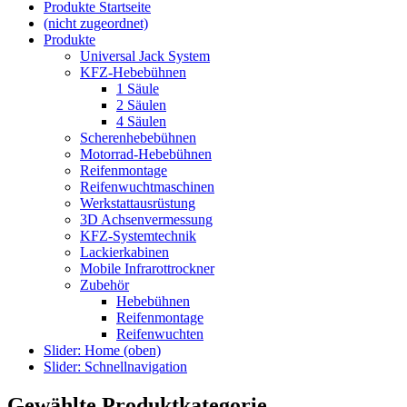
Produkte Startseite
(nicht zugeordnet)
Produkte
Universal Jack System
KFZ-Hebebühnen
1 Säule
2 Säulen
4 Säulen
Scherenhebebühnen
Motorrad-Hebebühnen
Reifenmontage
Reifenwuchtmaschinen
Werkstattausrüstung
3D Achsenvermessung
KFZ-Systemtechnik
Lackierkabinen
Mobile Infrarottrockner
Zubehör
Hebebühnen
Reifenmontage
Reifenwuchten
Slider: Home (oben)
Slider: Schnellnavigation
Gewählte Produktkategorie