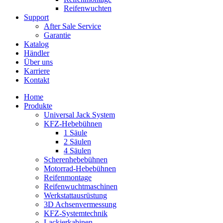
Reifenwuchten
Support
After Sale Service
Garantie
Katalog
Händler
Über uns
Karriere
Kontakt
Home
Produkte
Universal Jack System
KFZ-Hebebühnen
1 Säule
2 Säulen
4 Säulen
Scherenhebebühnen
Motorrad-Hebebühnen
Reifenmontage
Reifenwuchtmaschinen
Werkstattausrüstung
3D Achsenvermessung
KFZ-Systemtechnik
Lackierkabinen