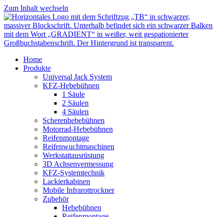
Zum Inhalt wechseln
Home
Produkte
Universal Jack System
KFZ-Hebebühnen
1 Säule
2 Säulen
4 Säulen
Scherenhebebühnen
Motorrad-Hebebühnen
Reifenmontage
Reifenwuchtmaschinen
Werkstattausrüstung
3D Achsenvermessung
KFZ-Systemtechnik
Lackierkabinen
Mobile Infrarottrockner
Zubehör
Hebebühnen
Reifenmontage