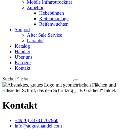
Mobile Infrarottrockner
Zubehör
Hebebühnen
Reifenmontage
Reifenwuchten
Support
After Sale Service
Garantie
Katalog
Händler
Über uns
Karriere
Kontakt
Suche
Kontakt
+49 (0) 33731 707960
info@augusthandel.com