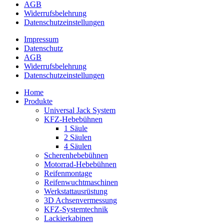
AGB
Widerrufsbelehrung
Datenschutz­­einstellungen
Impressum
Datenschutz
AGB
Widerrufsbelehrung
Datenschutz­­einstellungen
Home
Produkte
Universal Jack System
KFZ-Hebebühnen
1 Säule
2 Säulen
4 Säulen
Scherenhebebühnen
Motorrad-Hebebühnen
Reifenmontage
Reifenwuchtmaschinen
Werkstattausrüstung
3D Achsenvermessung
KFZ-Systemtechnik
Lackierkabinen