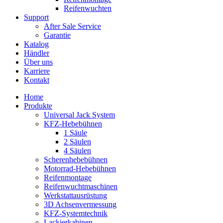
Reifenwuchten
Support
After Sale Service
Garantie
Katalog
Händler
Über uns
Karriere
Kontakt
Home
Produkte
Universal Jack System
KFZ-Hebebühnen
1 Säule
2 Säulen
4 Säulen
Scherenhebebühnen
Motorrad-Hebebühnen
Reifenmontage
Reifenwuchtmaschinen
Werkstattausrüstung
3D Achsenvermessung
KFZ-Systemtechnik
Lackierkabinen