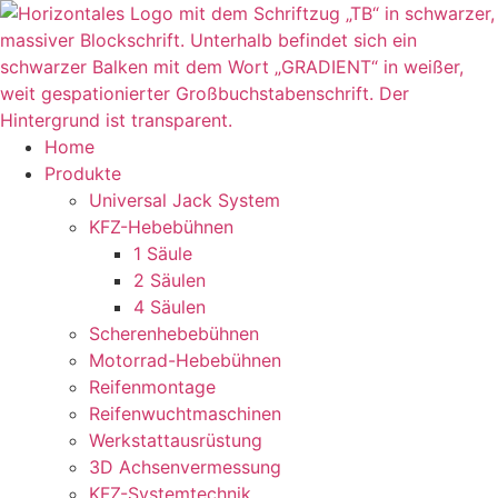
Zum
Inhalt
wechseln
Home
Produkte
Universal Jack System
KFZ-Hebebühnen
1 Säule
2 Säulen
4 Säulen
Scherenhebebühnen
Motorrad-Hebebühnen
Reifenmontage
Reifenwuchtmaschinen
Werkstattausrüstung
3D Achsenvermessung
KFZ-Systemtechnik