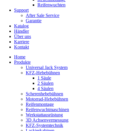
Reifenwuchten
Support
After Sale Service
Garantie
Katalog
Händler
Über uns
Karriere
Kontakt
Home
Produkte
Universal Jack System
KFZ-Hebebühnen
1 Säule
2 Säulen
4 Säulen
Scherenhebebühnen
Motorrad-Hebebühnen
Reifenmontage
Reifenwuchtmaschinen
Werkstattausrüstung
3D Achsenvermessung
KFZ-Systemtechnik
Lackierkabinen