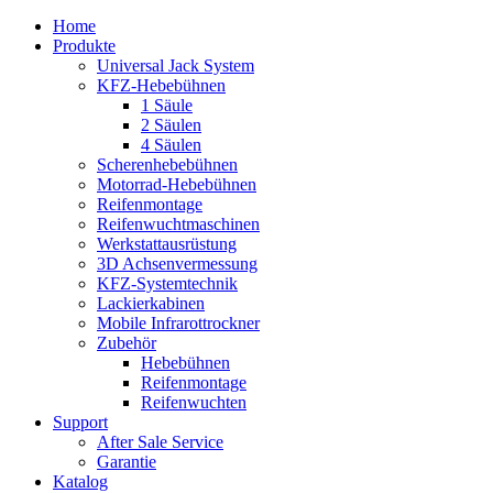
Home
Produkte
Universal Jack System
KFZ-Hebebühnen
1 Säule
2 Säulen
4 Säulen
Scherenhebebühnen
Motorrad-Hebebühnen
Reifenmontage
Reifenwuchtmaschinen
Werkstattausrüstung
3D Achsenvermessung
KFZ-Systemtechnik
Lackierkabinen
Mobile Infrarottrockner
Zubehör
Hebebühnen
Reifenmontage
Reifenwuchten
Support
After Sale Service
Garantie
Katalog