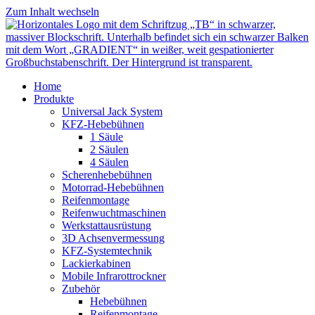
Zum Inhalt wechseln
Home
Produkte
Universal Jack System
KFZ-Hebebühnen
1 Säule
2 Säulen
4 Säulen
Scherenhebebühnen
Motorrad-Hebebühnen
Reifenmontage
Reifenwuchtmaschinen
Werkstattausrüstung
3D Achsenvermessung
KFZ-Systemtechnik
Lackierkabinen
Mobile Infrarottrockner
Zubehör
Hebebühnen
Reifenmontage