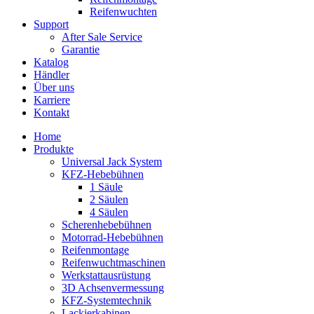
Reifenwuchten
Support
After Sale Service
Garantie
Katalog
Händler
Über uns
Karriere
Kontakt
Home
Produkte
Universal Jack System
KFZ-Hebebühnen
1 Säule
2 Säulen
4 Säulen
Scherenhebebühnen
Motorrad-Hebebühnen
Reifenmontage
Reifenwuchtmaschinen
Werkstattausrüstung
3D Achsenvermessung
KFZ-Systemtechnik
Lackierkabinen