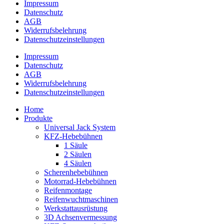
Impressum
Datenschutz
AGB
Widerrufsbelehrung
Datenschutz­­einstellungen
Impressum
Datenschutz
AGB
Widerrufsbelehrung
Datenschutz­­einstellungen
Home
Produkte
Universal Jack System
KFZ-Hebebühnen
1 Säule
2 Säulen
4 Säulen
Scherenhebebühnen
Motorrad-Hebebühnen
Reifenmontage
Reifenwuchtmaschinen
Werkstattausrüstung
3D Achsenvermessung