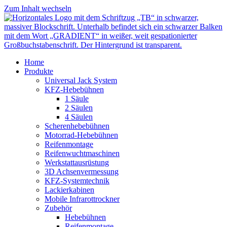
Zum Inhalt wechseln
Home
Produkte
Universal Jack System
KFZ-Hebebühnen
1 Säule
2 Säulen
4 Säulen
Scherenhebebühnen
Motorrad-Hebebühnen
Reifenmontage
Reifenwuchtmaschinen
Werkstattausrüstung
3D Achsenvermessung
KFZ-Systemtechnik
Lackierkabinen
Mobile Infrarottrockner
Zubehör
Hebebühnen
Reifenmontage