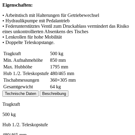
Eigenschaften:
• Arbeitstisch mit Halterungen für Getriebewechsel
• Hydraulikpumpe mit Pedalantrieb
• Federunterstütztes Ventil zum Druckablass vermindert das Risiko
eines unkontrollierten Absenkens des Tisches
• Lenkrollen für hohe Mobilität
• Doppelte Teleskopstange.
Tragkraft
500 kg
Min. Aufnahmehöhe
850 mm
Max. Hubhöhe
1795 mm
Hub 1./2. Teleskopstufe
480/465 mm
Tischabmessungen
360×305 mm
Gesamtgewicht
64 kg
Technische Daten
Beschreibung
Tragkraft
500 kg
Hub 1./2. Teleskopstufe
480/465 mm