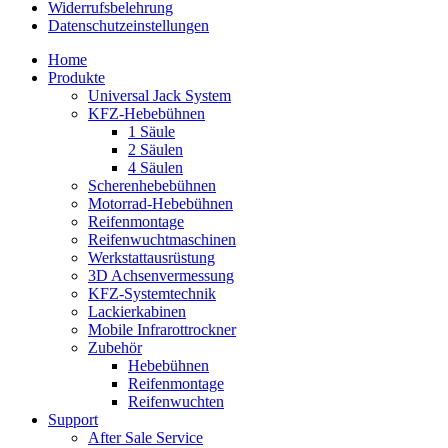
Widerrufsbelehrung
Datenschutz­­einstellungen
Home
Produkte
Universal Jack System
KFZ-Hebebühnen
1 Säule
2 Säulen
4 Säulen
Scherenhebebühnen
Motorrad-Hebebühnen
Reifenmontage
Reifenwuchtmaschinen
Werkstattausrüstung
3D Achsenvermessung
KFZ-Systemtechnik
Lackierkabinen
Mobile Infrarottrockner
Zubehör
Hebebühnen
Reifenmontage
Reifenwuchten
Support
After Sale Service