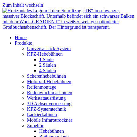
Zum Inhalt wechseln
Home
Produkte
Universal Jack System
KFZ-Hebebühnen
1 Säule
2 Säulen
4 Säulen
Scherenhebebühnen
Motorrad-Hebebühnen
Reifenmontage
Reifenwuchtmaschinen
Werkstattausrüstung
3D Achsenvermessung
KFZ-Systemtechnik
Lackierkabinen
Mobile Infrarottrockner
Zubehör
Hebebühnen
Reifenmontage