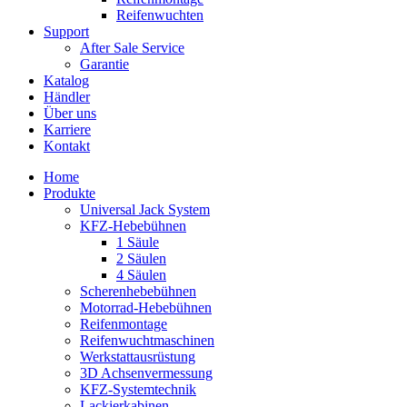
Reifenwuchten
Support
After Sale Service
Garantie
Katalog
Händler
Über uns
Karriere
Kontakt
Home
Produkte
Universal Jack System
KFZ-Hebebühnen
1 Säule
2 Säulen
4 Säulen
Scherenhebebühnen
Motorrad-Hebebühnen
Reifenmontage
Reifenwuchtmaschinen
Werkstattausrüstung
3D Achsenvermessung
KFZ-Systemtechnik
Lackierkabinen