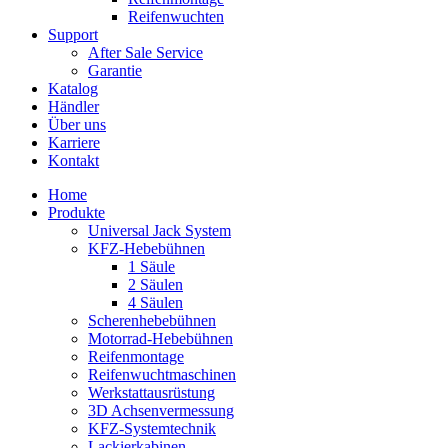
Reifenwuchten
Support
After Sale Service
Garantie
Katalog
Händler
Über uns
Karriere
Kontakt
Home
Produkte
Universal Jack System
KFZ-Hebebühnen
1 Säule
2 Säulen
4 Säulen
Scherenhebebühnen
Motorrad-Hebebühnen
Reifenmontage
Reifenwuchtmaschinen
Werkstattausrüstung
3D Achsenvermessung
KFZ-Systemtechnik
Lackierkabinen