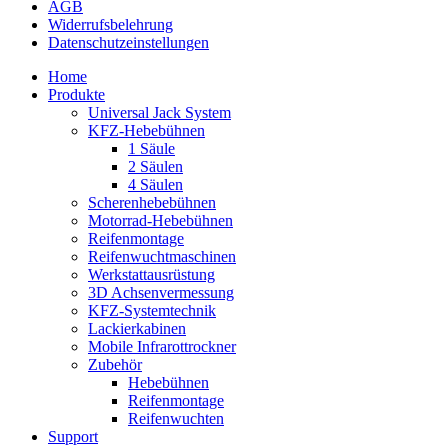
AGB
Widerrufsbelehrung
Datenschutz­­einstellungen
Home
Produkte
Universal Jack System
KFZ-Hebebühnen
1 Säule
2 Säulen
4 Säulen
Scherenhebebühnen
Motorrad-Hebebühnen
Reifenmontage
Reifenwuchtmaschinen
Werkstattausrüstung
3D Achsenvermessung
KFZ-Systemtechnik
Lackierkabinen
Mobile Infrarottrockner
Zubehör
Hebebühnen
Reifenmontage
Reifenwuchten
Support