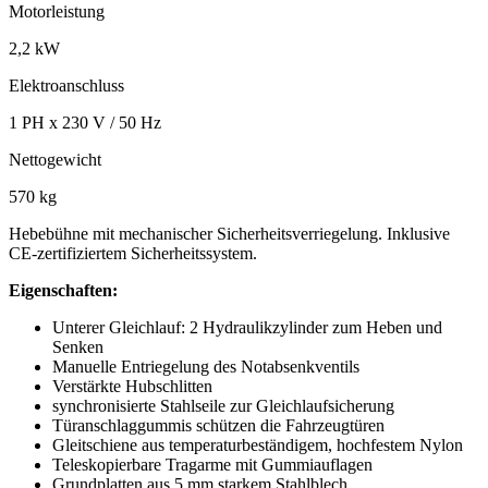
Motorleistung
2,2 kW
Elektroanschluss
1 PH x 230 V / 50 Hz
Nettogewicht
570 kg
Hebebühne mit mechanischer Sicherheitsverriegelung. Inklusive
CE-zertifiziertem Sicherheitssystem.
Eigenschaften:
Unterer Gleichlauf: 2 Hydraulikzylinder zum Heben und
Senken
Manuelle Entriegelung des Notabsenkventils
Verstärkte Hubschlitten
synchronisierte Stahlseile zur Gleichlaufsicherung
Türanschlaggummis schützen die Fahrzeugtüren
Gleitschiene aus temperaturbeständigem, hochfestem Nylon
Teleskopierbare Tragarme mit Gummiauflagen
Grundplatten aus 5 mm starkem Stahlblech