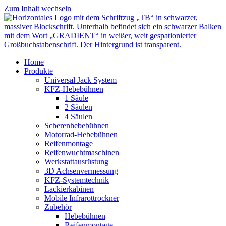
Zum Inhalt wechseln
Home
Produkte
Universal Jack System
KFZ-Hebebühnen
1 Säule
2 Säulen
4 Säulen
Scherenhebebühnen
Motorrad-Hebebühnen
Reifenmontage
Reifenwuchtmaschinen
Werkstattausrüstung
3D Achsenvermessung
KFZ-Systemtechnik
Lackierkabinen
Mobile Infrarottrockner
Zubehör
Hebebühnen
Reifenmontage